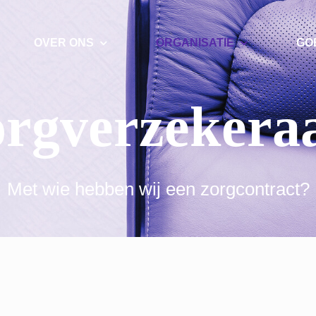
OVER ONS
ORGANISATIE
GO
rgverzekera
Met wie hebben wij een zorgcontract?