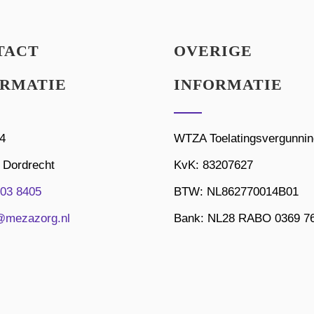
TACT
OVERIGE
ORMATIE
INFORMATIE
4
WTZA Toelatingsvergunnin
 Dordrecht
KvK: 83207627
03 8405
BTW: NL862770014B01
@mezazorg.nl
Bank: NL28 RABO 0369 7