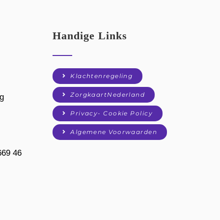
Handige Links
Klachtenregeling
ZorgkaartNederland
g
Privacy- Cookie Policy
Algemene Voorwaarden
669 46