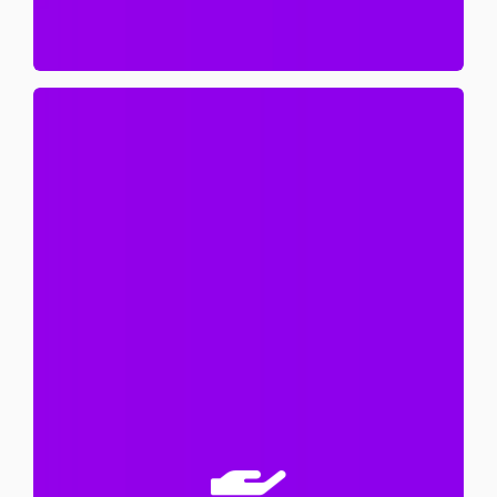
innovatie en verbetering.
Mogelijkheden om mee te denken over
Waardering voor inzet en betrokkenheid;
Flexibiliteit en persoonlijke aandacht;
Afwisselend en betekenisvol werk;
Ruimte voor persoonlijke ontwikkeling;
Betrokken en collegiale teams;