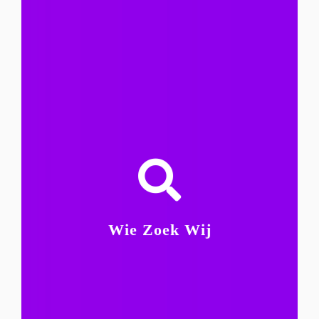
instelling vinden wij minstens zo belangrijk.
motivatie, betrokkenheid en een positieve
Ervaring binnen de zorg is waardevol, maar
en mensgerichte zorg.
Een bijdrage willen leveren aan warme
persoonlijke aandacht;
Oog hebben voor kwaliteit en
Verantwoordelijkheid durven nemen;
Betrokken, sociaal en flexibel zijn;
Wie Zoek Wij
werken;
Zelfstandig én in teamverband kunnen
collega’s;
Respectvol omgaan met cliënten en