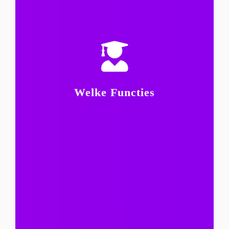
geïnteresseerden van harte uit om een open
vacature openstaat, nodigen wij
Ook wanneer er op dit moment geen passende
Wijkverpleegkundige.
Verpleegkundige;
Welke Functies
Verzorgenden IG;
Helpende (+);
functies:
Binnen MeZa Zorg hebben wij de volgende