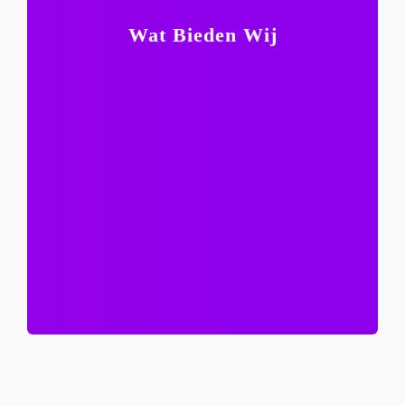
werkomgeving;
Wat Bieden Wij
Een prettige en professionele
Wij bieden onder andere:
cliënten als medewerkers.
een organisatie die aandacht heeft voor zowel
Werken bij MeZa Zorg betekent werken binnen